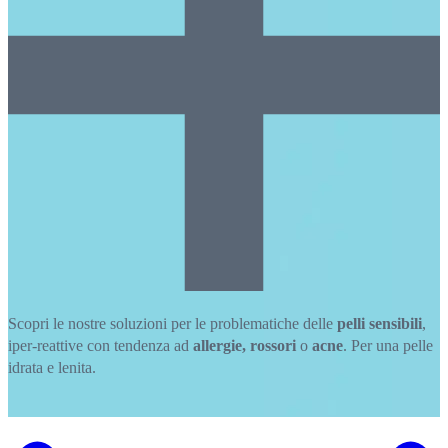
Scopri le nostre soluzioni
per le problematiche delle
pelli sensibili
,
iper-reattive con tendenza ad
allergie,
rossori
o
acne
. Per una pelle
idrata e lenita.