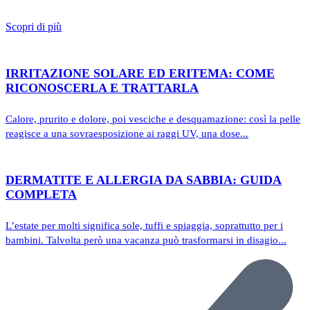
Scopri di più
IRRITAZIONE SOLARE ED ERITEMA: COME
RICONOSCERLA E TRATTARLA
Calore, prurito e dolore, poi vesciche e desquamazione: così la pelle
reagisce a una sovraesposizione ai raggi UV, una dose...
DERMATITE E ALLERGIA DA SABBIA: GUIDA
COMPLETA
L’estate per molti significa sole, tuffi e spiaggia, soprattutto per i
bambini. Talvolta però una vacanza può trasformarsi in disagio...