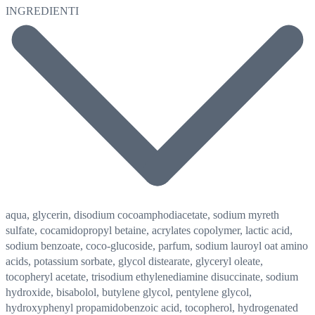
INGREDIENTI
aqua, glycerin, disodium cocoamphodiacetate, sodium myreth
sulfate, cocamidopropyl betaine, acrylates copolymer, lactic acid,
sodium benzoate, coco-glucoside, parfum, sodium lauroyl oat amino
acids, potassium sorbate, glycol distearate, glyceryl oleate,
tocopheryl acetate, trisodium ethylenediamine disuccinate, sodium
hydroxide, bisabolol, butylene glycol, pentylene glycol,
hydroxyphenyl propamidobenzoic acid, tocopherol, hydrogenated